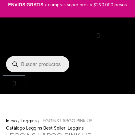
Ir
LEGGINS
x compras superiores a $290.000 pesos
ENVIOS GRATIS
al
LARGO
contenido
PINK
UP
cantidad
Búsqueda
de
productos
Cart
Inicio
/
Leggins
/ LEGGINS LARGO PINK UP
Catálogo Leggins Best Seller
,
Leggins