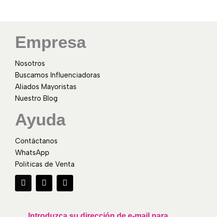
Empresa
Nosotros
Buscamos Influenciadoras
Aliados Mayoristas
Nuestro Blog
Ayuda
Contáctanos
WhatsApp
Politicas de Venta
F
I
W
a
n
h
c
s
a
e
t
t
b
a
s
o
g
a
Introduzca su dirección de e-mail para