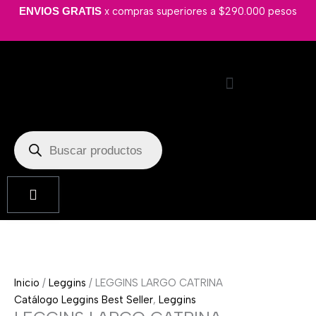
Ir
LEGGINS
x compras superiores a $290.000 pesos
ENVIOS GRATIS
al
LARGO
contenido
CATRINA
cantidad
Búsqueda
de
productos
Cart
Inicio
/
Leggins
/ LEGGINS LARGO CATRINA
Catálogo Leggins Best Seller
,
Leggins