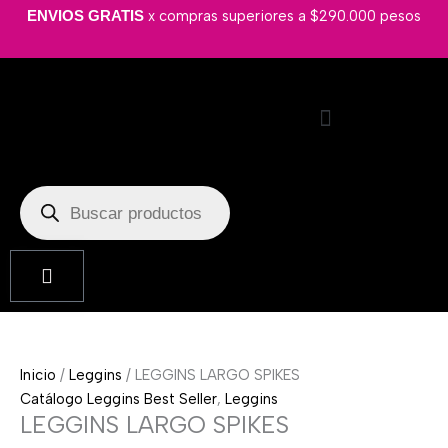
Ir
LEGGINS
x compras superiores a $290.000 pesos
ENVIOS GRATIS
al
LARGO
contenido
SPIKES
cantidad
Búsqueda
de
productos
Cart
Inicio
/
Leggins
/ LEGGINS LARGO SPIKES
Catálogo Leggins Best Seller
,
Leggins
LEGGINS LARGO SPIKES