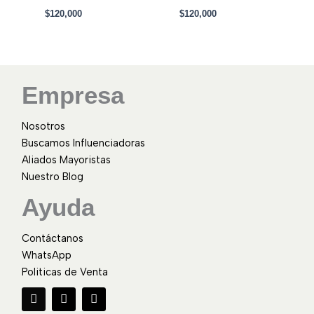
$
120,000
$
120,000
Empresa
Nosotros
Buscamos Influenciadoras
Aliados Mayoristas
Nuestro Blog
Ayuda
Contáctanos
WhatsApp
Politicas de Venta
F
I
W
a
n
h
c
s
a