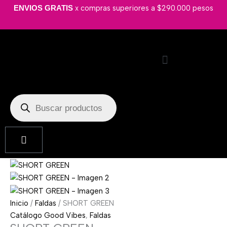
Ir
SHORT
x compras superiores a $290.000 pesos
ENVIOS GRATIS
al
GREEN
contenido
cantidad
Búsqueda
de
productos
Cart
Inicio
/
Faldas
/ SHORT GREEN
Catálogo Good Vibes
,
Faldas