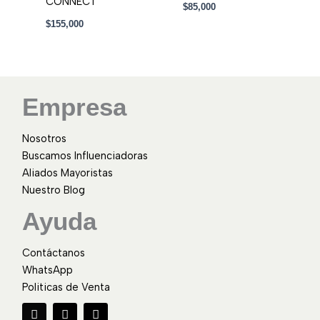
CONNECT
$
85,000
$
155,000
Empresa
Nosotros
Buscamos Influenciadoras
Aliados Mayoristas
Nuestro Blog
Ayuda
Contáctanos
WhatsApp
Politicas de Venta
F
I
W
a
n
h