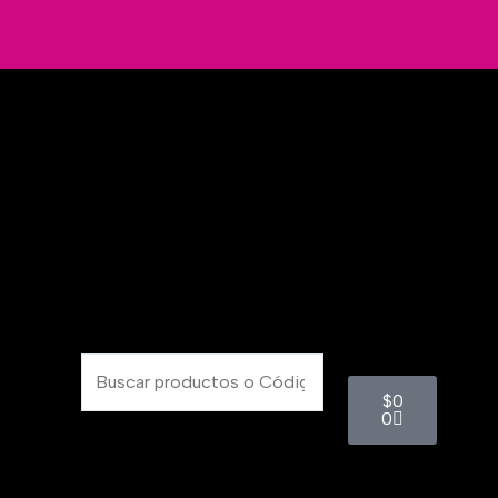
Búsqueda
Cart
de
$
0
0
productos