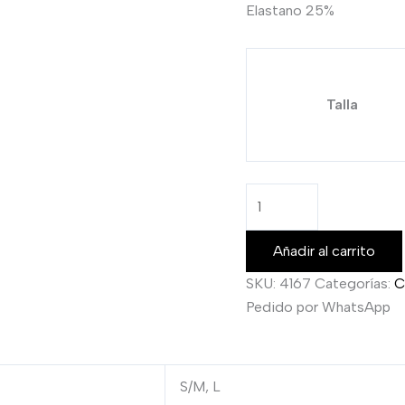
Elastano 25%
Talla
Añadir al carrito
SKU:
4167
Categorías:
C
Pedido por WhatsApp
S/M, L