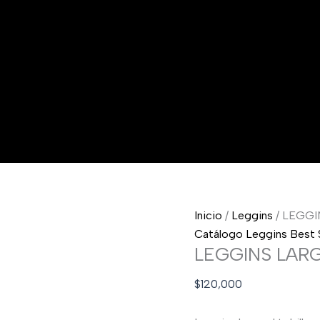
t Seller
Inicio
/
Leggins
/ LEGG
Catálogo Leggins Best S
LEGGINS LA
$
120,000