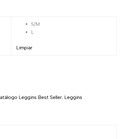
S/M
L
Limpiar
atálogo Leggins Best Seller
,
Leggins