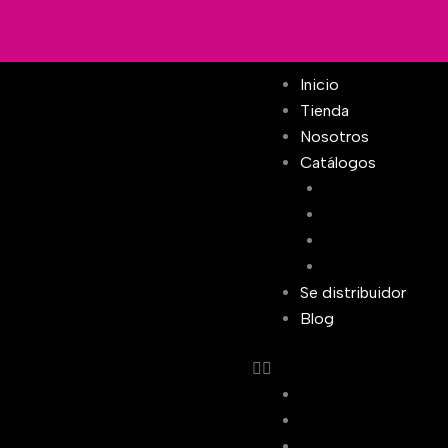
Ir
al
contenido
Inicio
Tienda
Nosotros
Catálogos
VIP Girl
Olala Leggins Bes
Fitlovers
Good Vibes
Se distribuidor
Blog
Inicio
Tienda
Nosotros