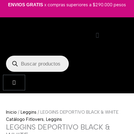
Ir
LEGGINS
x compras superiores a $290.000 pesos
ENVIOS GRATIS
al
DEPORTIVO
contenido
BLACK
&
WHITE
cantidad
Búsqueda
de
productos
Cart
Inicio
/
Leggins
/ LEGGINS DEPORTIVO BLACK & WHITE
Catálogo Fitlovers
,
Leggins
LEGGINS DEPORTIVO BLACK &