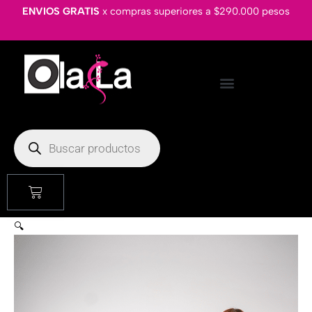
Ir
JUMPSUITS
ENVIOS GRATIS
x compras superiores a $290.000 pesos
al
CORTO
contenido
INSPIRE
cantidad
Búsqueda
de
productos
Cart
🔍