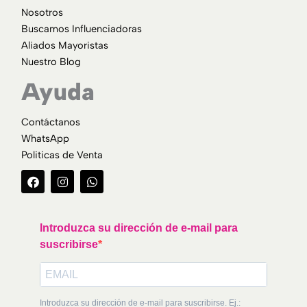
Nosotros
Buscamos Influenciadoras
Aliados Mayoristas
Nuestro Blog
Ayuda
Contáctanos
WhatsApp
Politicas de Venta
F
I
W
a
n
h
c
s
a
e
t
t
b
a
s
o
g
a
Introduzca su dirección de e-mail para
o
r
p
suscribirse
k
a
p
m
Introduzca su dirección de e-mail para suscribirse. Ej.: