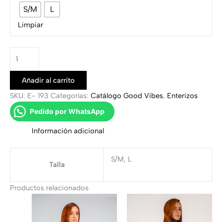
S/M
L
Limpiar
Añadir al carrito
SKU:
E- 193
Categorías:
Catálogo Good Vibes
,
Enterizos
Pedido por WhatsApp
Información adicional
S/M, L
Talla
Productos relacionados