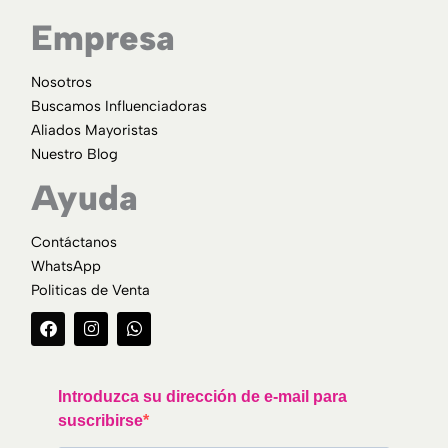
Empresa
Nosotros
Buscamos Influenciadoras
Aliados Mayoristas
Nuestro Blog
Ayuda
Contáctanos
WhatsApp
Politicas de Venta
F
I
W
a
n
h
c
s
a
e
t
t
b
a
s
o
g
a
Introduzca su dirección de e-mail para
o
r
p
suscribirse
k
a
p
m