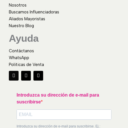
Nosotros
Buscamos Influenciadoras
Aliados Mayoristas
Nuestro Blog
Ayuda
Contáctanos
WhatsApp
Politicas de Venta
F
I
W
a
n
h
c
s
a
e
t
t
b
a
s
o
g
a
Introduzca su dirección de e-mail para
o
r
p
suscribirse
k
a
p
m
Introduzca su dirección de e-mail para suscribirse. Ej.: